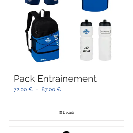
Pack Entrainement
Plage
72,00
€
–
87,00
€
de
prix :
Détails
72,00 €
à