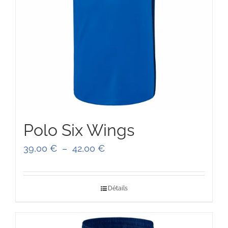
Polo Six Wings
Plage
39,00
€
–
42,00
€
de
prix :
Détails
39,00 €
à