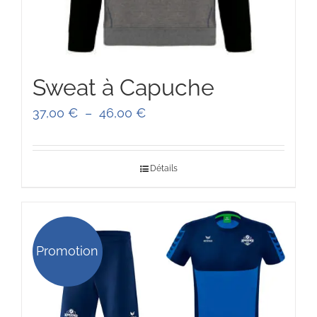
Sweat à Capuche
Plage
37,00
€
–
46,00
€
de
prix :
Détails
37,00 €
à
46,00 €
Promotion