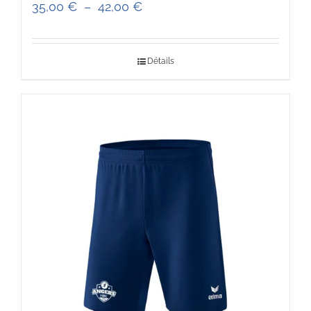
Plage
35,00
€
–
42,00
€
de
prix :
Détails
35,00 €
à
42,00 €