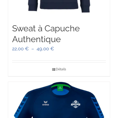
Sweat à Capuche
Authentique
Plage
22,00
€
–
49,00
€
de
prix :
Détails
22,00 €
à
49,00 €