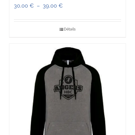
Plage
30,00
€
–
39,00
€
de
prix :
Détails
30,00 €
à
39,00 €