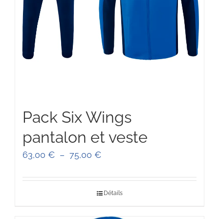
Pack Six Wings
pantalon et veste
Plage
63,00
€
–
75,00
€
de
prix :
Détails
63,00 €
à