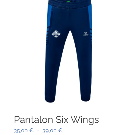
42,00 €
Pantalon Six Wings
Plage
35,00
€
–
39,00
€