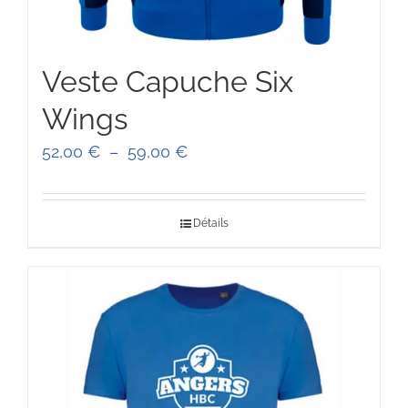
Veste Capuche Six
Wings
Plage
52,00
€
–
59,00
€
de
prix :
Détails
52,00 €
à
59,00 €