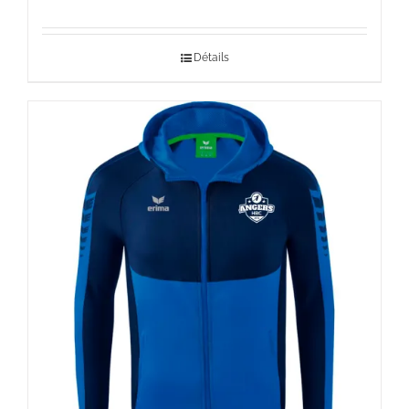
de
prix :
Détails
35,00 €
à
39,00 €