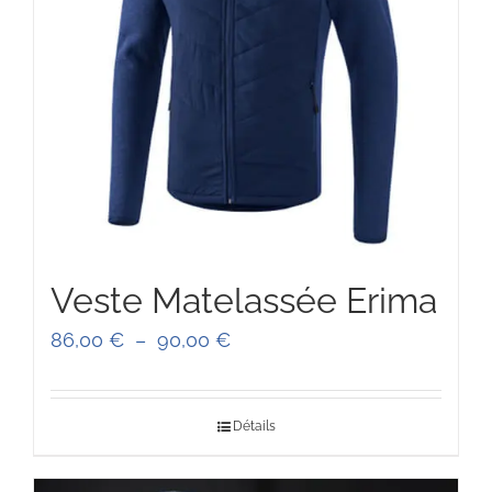
Veste Matelassée Erima
Plage
86,00
€
–
90,00
€
de
prix :
Détails
86,00 €
à