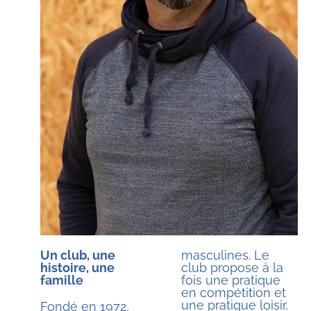
Un club, une
masculines. Le
histoire, une
club propose à la
famille
fois une pratique
en compétition et
une pratique loisir,
Fondé en 1972,