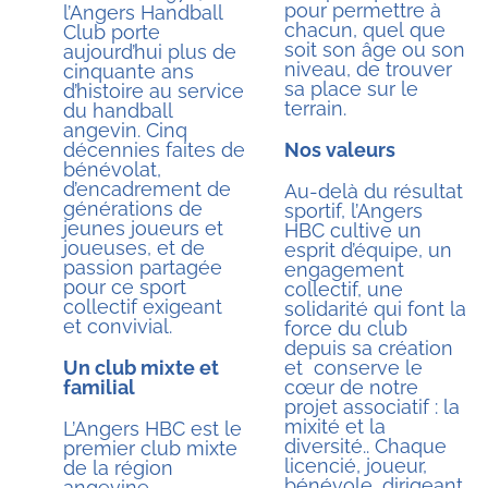
pour permettre à
l’Angers Handball
chacun, quel que
Club porte
soit son âge ou son
aujourd’hui plus de
niveau, de trouver
cinquante ans
sa place sur le
d’histoire au service
terrain.
du handball
angevin. Cinq
décennies faites de
Nos valeurs
bénévolat,
d’encadrement de
Au-delà du résultat
générations de
sportif, l’Angers
jeunes joueurs et
HBC cultive un
joueuses, et de
esprit d’équipe, un
passion partagée
engagement
pour ce sport
collectif, une
collectif exigeant
solidarité qui font la
et convivial.
force du club
depuis sa création
Un club mixte et
et
conserve le
familial
cœur de notre
projet associatif : la
mixité et la
L’Angers HBC est le
diversité.. Chaque
premier club mixte
licencié, joueur,
de la région
bénévole, dirigeant
angevine,