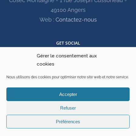
Cosec Montaigne - 1 rue Joseph Cussoneau -
49100 Angers
Web :
Contactez-nous
GET SOCIAL
Gérer le consentement aux
cookies
Nous utilisons des cookies pour optimiser notre site web et notre service.
Accepter
Refuser
© Copyright 2021 -
2026 | Angers Handball Club |
Mentions
légales
Préférences