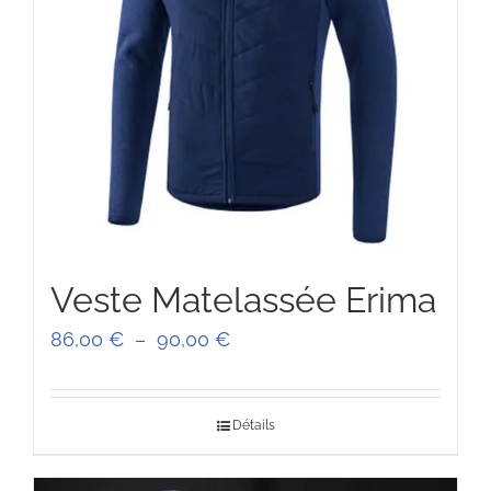
Veste Matelassée Erima
Plage
86,00
€
–
90,00
€
de
prix :
Détails
86,00 €
à