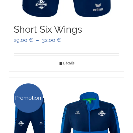
Short Six Wings
Plage
29,00
€
–
32,00
€
de
prix :
Détails
29,00 €
à
32,00 €
Promotion