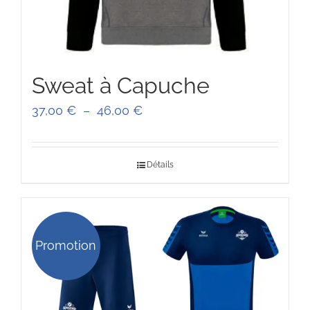
Sweat à Capuche
Plage
37,00
€
–
46,00
€
de
prix :
Détails
37,00 €
à
46,00 €
Promotion