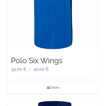
Polo Six Wings
Plage
39,00
€
–
42,00
€
de
prix :
Détails
39,00 €
à