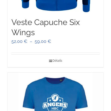
Veste Capuche Six
Wings
Plage
52,00
€
–
59,00
€
de
prix :
Détails
52,00 €
à
59,00 €