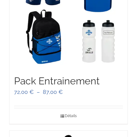
Pack Entrainement
Plage
72,00
€
–
87,00
€
de
prix :
Détails
72,00 €
à