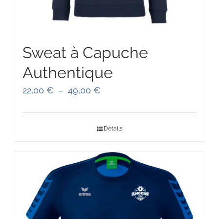
Sweat à Capuche
Authentique
Plage
22,00
€
–
49,00
€
de
prix :
Détails
22,00 €
à
49,00 €