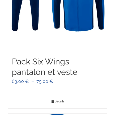
Pack Six Wings
pantalon et veste
Plage
63,00
€
–
75,00
€
de
prix :
Détails
63,00 €
à