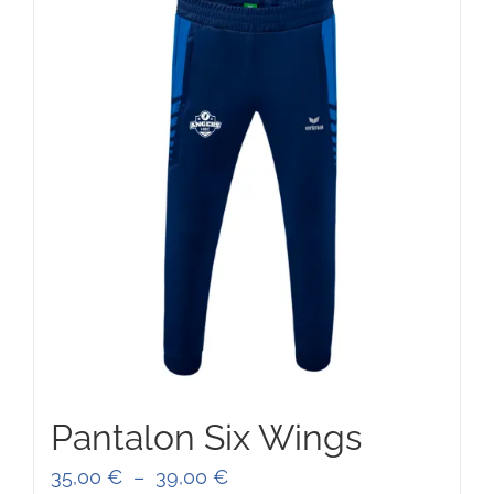
42,00 €
Pantalon Six Wings
Plage
35,00
€
–
39,00
€