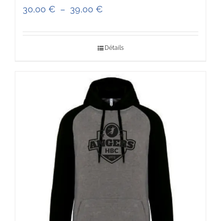
Plage
30,00
€
–
39,00
€
de
prix :
Détails
30,00 €
à
39,00 €