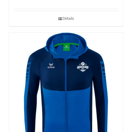
de
prix :
Détails
35,00 €
à
39,00 €