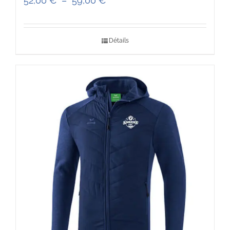
52,00
€
–
59,00
€
de
prix :
Détails
52,00 €
à
59,00 €