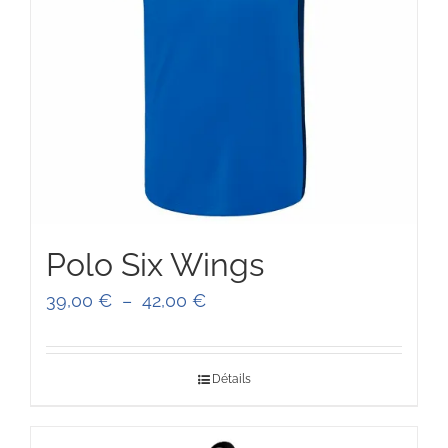
Polo Six Wings
Plage
39,00
€
–
42,00
€
de
prix :
Détails
39,00 €
à