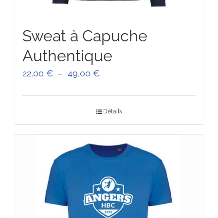
Sweat à Capuche
Authentique
Plage
22,00
€
–
49,00
€
de
prix :
Détails
22,00 €
à
49,00 €