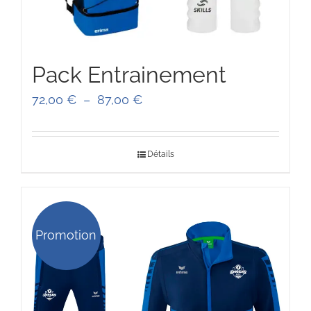
Pack Entrainement
Plage
72,00
€
–
87,00
€
de
prix :
Détails
72,00 €
à
87,00 €
Promotion