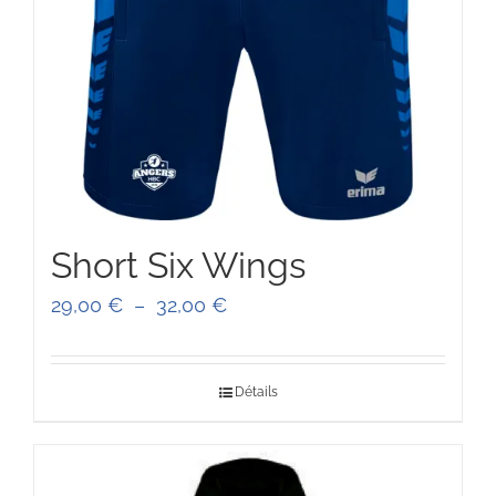
Short Six Wings
Plage
29,00
€
–
32,00
€
de
prix :
Détails
29,00 €
à
32,00 €