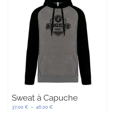
Sweat à Capuche
Plage
37,00
€
–
46,00
€
de