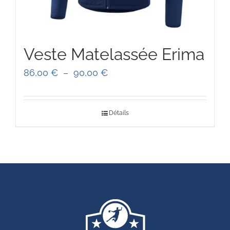
Veste Matelassée Erima
Plage
86,00
€
–
90,00
€
de
prix :
Détails
86,00 €
à
90,00 €