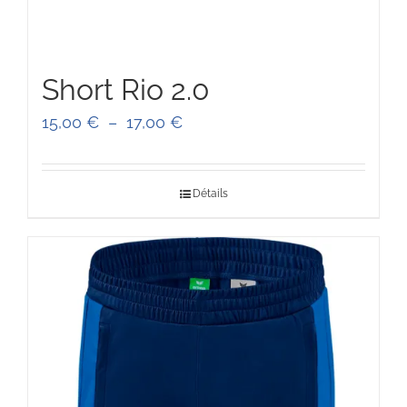
Short Rio 2.0
Plage
15,00
€
–
17,00
€
de
prix :
Détails
15,00 €
à
17,00 €