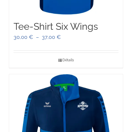
Tee-Shirt Six Wings
Plage
30,00
€
–
37,00
€
de
prix :
Détails
30,00 €
à
37,00 €