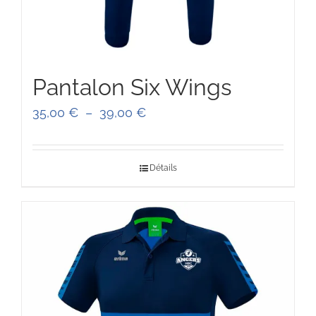
Pantalon Six Wings
Plage
35,00
€
–
39,00
€
de
prix :
Détails
35,00 €
à
39,00 €