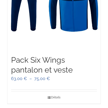
Pack Six Wings
pantalon et veste
Plage
63,00
€
–
75,00
€
de
prix :
Détails
63,00 €