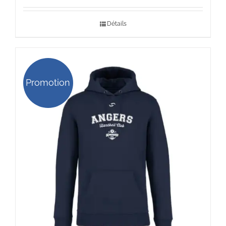
prix :
Détails
37,00 €
à
46,00 €
Promotion