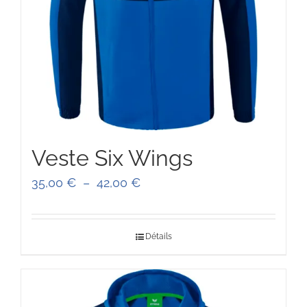
Veste Six Wings
Plage
35,00
€
–
42,00
€
de
prix :
Détails
35,00 €
à
42,00 €