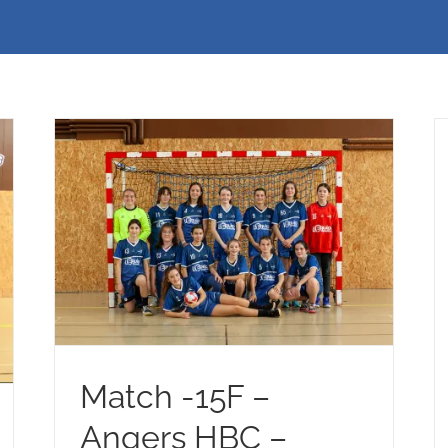
HBC
Match -15F –
Angers HBC –