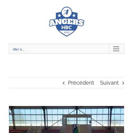
Passer
au
contenu
Aller à...
Précédent
Suivant
Voir
l'image
agrandie