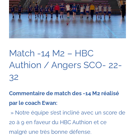
Match -14 M2 – HBC
Authion / Angers SCO- 22-
32
Commentaire de match des -14 M2 réalisé
par le coach Ewan:
» Notre équipe s’est incliné avec un score de
20 à 9 en faveur du HBC Authion et ce
malgré une très bonne défense.