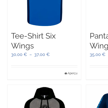
Tee-Shirt Six
Panta
Wings
Wing
Plage
30,00
€
–
37,00
€
35,00
€
de
prix :
Aperçu
30,00 €
à
37,00 €