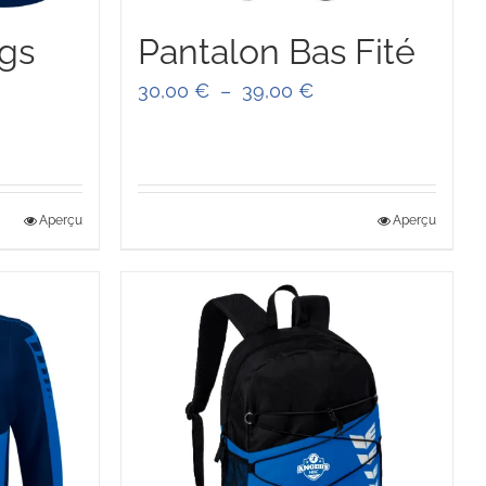
ngs
Pantalon Bas Fité
e
Plage
30,00
€
–
39,00
€
de
prix :
0 €
30,00 €
Aperçu
Aperçu
à
0 €
39,00 €