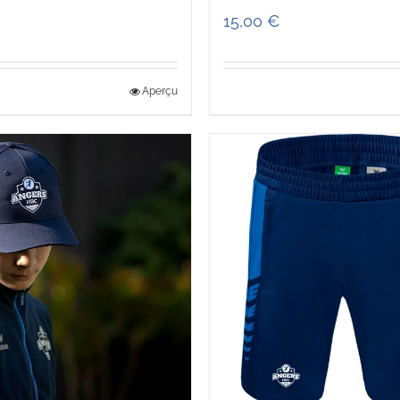
15,00
€
Aperçu