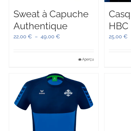
Sweat à Capuche
Casq
Authentique
HBC
Plage
22,00
€
–
49,00
€
25,00
€
de
prix :
Aperçu
22,00 €
à
49,00 €