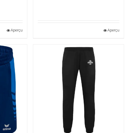
de
prix :
15,00 €
Aperçu
Aperçu
à
17,00 €