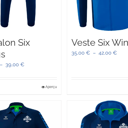
lon Six
Veste Six Wi
s
Plag
35,00
€
–
42,00
€
de
Plage
–
39,00
€
prix :
de
35,0
prix :
Aperçu
à
35,00 €
42,0
à
39,00 €