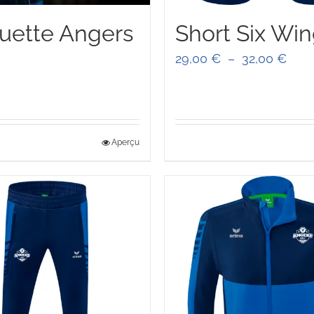
uette Angers
Short Six Wi
Plag
29,00
€
–
32,00
€
de
prix :
29,0
Aperçu
à
32,0