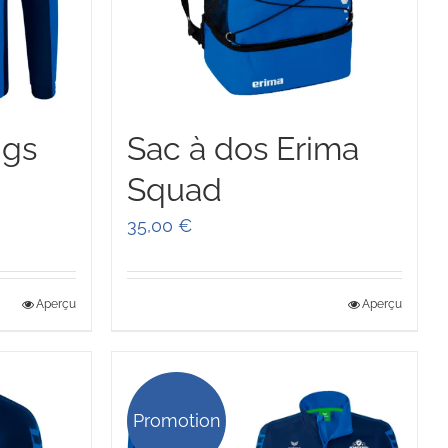
ngs
Sac à dos Erima
Squad
e
35,00
€
0 €
Aperçu
Aperçu
0 €
Promotion