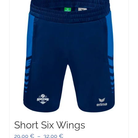
75,00 €
Short Six Wings
Plage
29,00
€
–
32,00
€