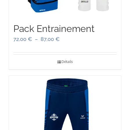
Pack Entrainement
Plage
72,00
€
–
87,00
€
de
prix :
Détails
72,00 €
à
87,00 €