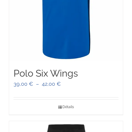
Polo Six Wings
Plage
39,00
€
–
42,00
€
de
prix :
Détails
39,00 €
à
42,00 €