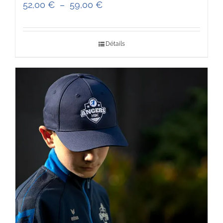
Plage
52,00
€
–
59,00
€
de
prix :
Détails
52,00 €
à
59,00 €