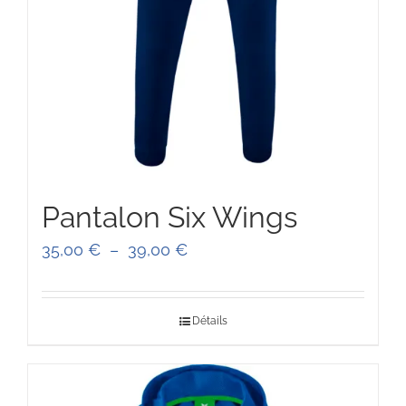
Pantalon Six Wings
Plage
35,00
€
–
39,00
€
de
prix :
Détails
35,00 €
à
39,00 €