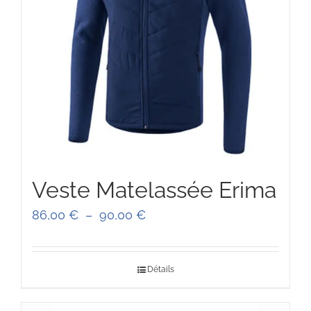
Veste Matelassée Erima
Plage
86,00
€
–
90,00
€
de
prix :
Détails
86,00 €
à