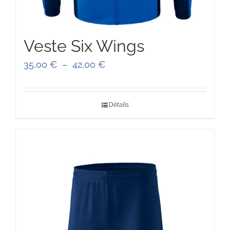
Veste Six Wings
Plage
35,00
€
–
42,00
€
de
prix :
Détails
35,00 €
à
42,00 €