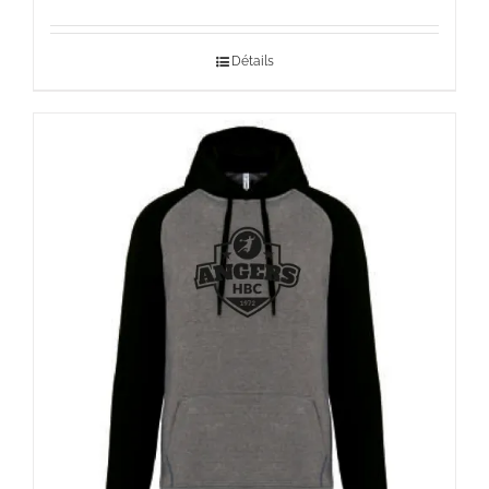
de
prix :
Détails
30,00 €
à
39,00 €