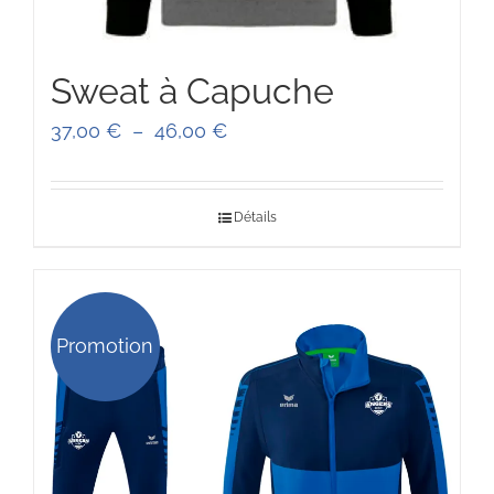
Sweat à Capuche
Plage
37,00
€
–
46,00
€
de
prix :
Détails
37,00 €
à
46,00 €
Promotion