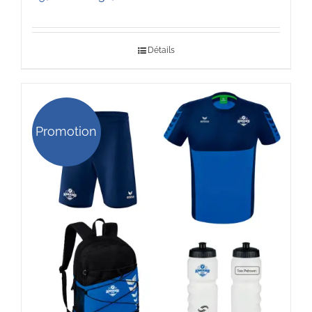
de
prix :
Détails
29,00 €
à
32,00 €
Promotion