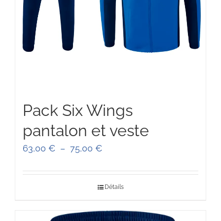
Pack Six Wings
pantalon et veste
Plage
63,00
€
–
75,00
€
de
prix :
Détails
63,00 €
à