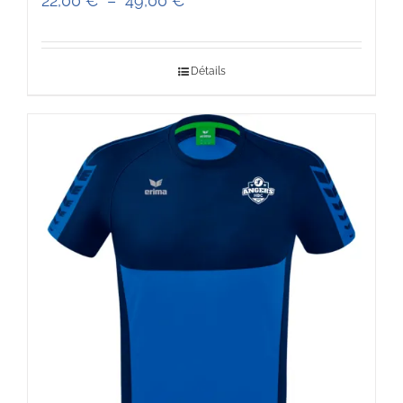
22,00
€
–
49,00
€
de
prix :
Détails
22,00 €
à
49,00 €