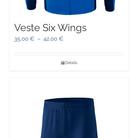
Veste Six Wings
Plage
35,00
€
–
42,00
€
de
prix :
Détails
35,00 €
à
42,00 €