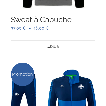
Sweat à Capuche
Plage
37,00
€
–
46,00
€
de
prix :
Détails
37,00 €
à
46,00 €
Promotion