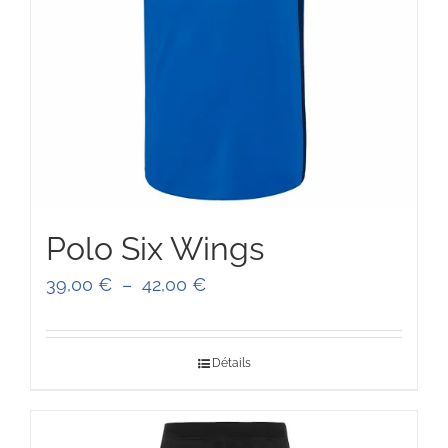
Polo Six Wings
Plage
39,00
€
–
42,00
€
de
prix :
Détails
39,00 €
à
42,00 €