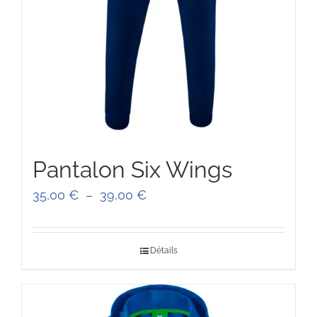
Pantalon Six Wings
Plage
35,00
€
–
39,00
€
de
prix :
Détails
35,00 €
à
39,00 €