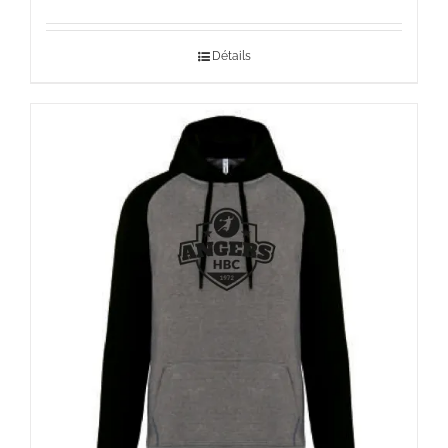
de
prix :
Détails
30,00 €
à
39,00 €