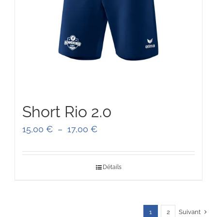
Short Rio 2.0
Plage
15,00
€
–
17,00
€
de
prix :
Détails
15,00 €
à
17,00 €
1
2
Suivant