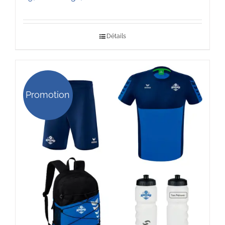
de
prix :
Détails
29,00 €
à
32,00 €
Promotion