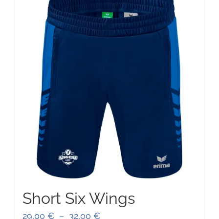
75,00 €
Short Six Wings
Plage
29,00
€
–
32,00
€