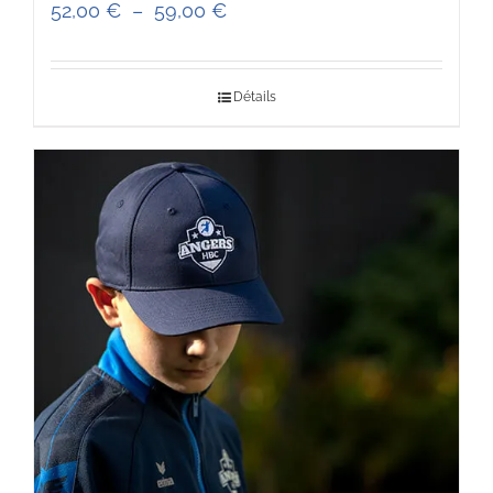
Plage
52,00
€
–
59,00
€
de
prix :
Détails
52,00 €
à
59,00 €