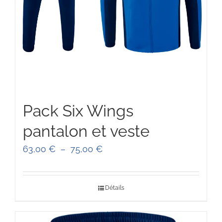
Pack Six Wings
pantalon et veste
Plage
63,00
€
–
75,00
€
de
prix :
Détails
63,00 €
à