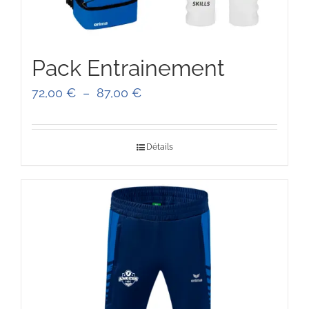
Pack Entrainement
Plage
72,00
€
–
87,00
€
de
prix :
Détails
72,00 €
à
87,00 €