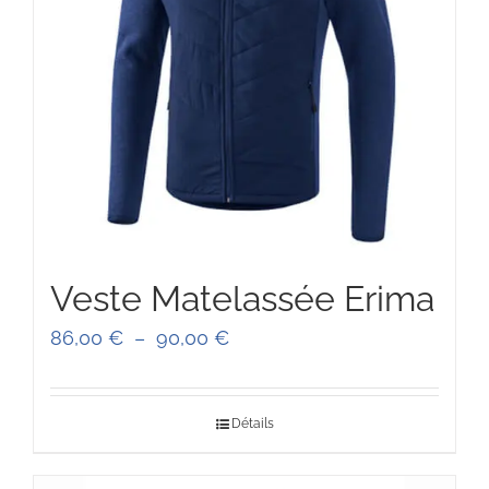
Veste Matelassée Erima
Plage
86,00
€
–
90,00
€
de
prix :
Détails
86,00 €
à